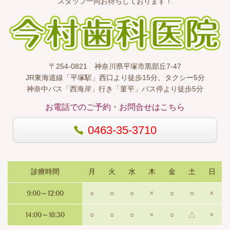
スタッフ一同お待ちしております！
〒254-0821 神奈川県平塚市黒部丘7-47
JR東海道線「平塚駅」西口より徒歩15分、タクシー5分
神奈中バス「西海岸」行き「菫平」バス停より徒歩5分
お電話でのご予約・お問合せはこちら
0463-35-3710
診療時間
月
火
水
木
金
土
日
9:00～12:00
○
○
○
×
○
○
×
14:00～18:30
○
○
○
×
○
△
×